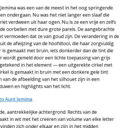
 Jemima was een van de meest in het oog springende.
gen ondergaan. Nu was het niet langer een slaaf die
iet verdween uit haar ogen. Nu is ze een vrije en zelfs
kende oorbellen met dure grote parels. De aangebrachte
oet vermoeden dat ze van goud zijn. De verandering in de
 uit de afwijzing van de hoofdtooi, die haar zorgvuldig
 is gemaakt met bruin, iets donkerder dan de tint die
ar wordt gemeld door een lichte toepassing van grijs
is getekend in het element — een uitgerekte cirkel met
irkel is gemaakt in bruin met een donkere gele tint
 van de afbeelding van het silhouet zijn in een
uwen en highlights van het licht.
ode, aantrekkelijke achtergrond. Rechts van de
aakt in wit met het creëren van volume van elke letter
nden zich onder elkaar en zijn in het midden