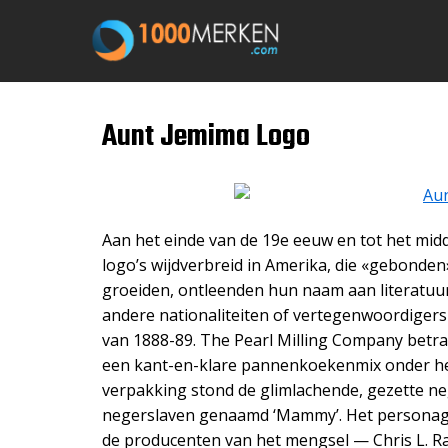
Перейти
к
содержимому
Aunt Jemima Logo
Aan het einde van de 19e eeuw en tot het mid
logo’s wijdverbreid in Amerika, die «gebonde
groeiden, ontleenden hun naam aan literatuu
andere nationaliteiten of vertegenwoordigers
van 1888-89. The Pearl Milling Company betr
een kant-en-klare pannenkoekenmix onder he
verpakking stond de glimlachende, gezette ne
negerslaven genaamd ‘Mammy’. Het personage 
de producenten van het mengsel — Chris L. R