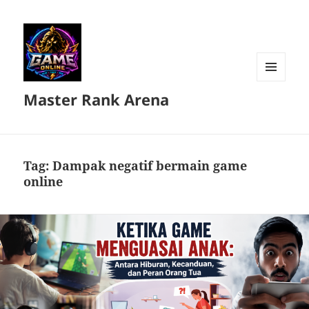
MENU
Master Rank Arena
DAN
WIDGET
Tag:
Dampak negatif bermain game
online