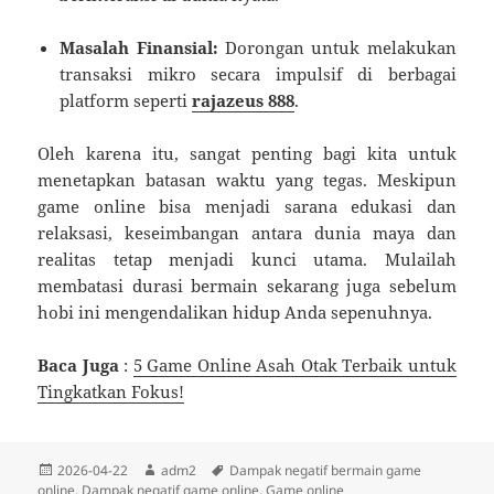
Masalah Finansial:
Dorongan untuk melakukan
transaksi mikro secara impulsif di berbagai
platform seperti
rajazeus 888
.
Oleh karena itu, sangat penting bagi kita untuk
menetapkan batasan waktu yang tegas. Meskipun
game online bisa menjadi sarana edukasi dan
relaksasi, keseimbangan antara dunia maya dan
realitas tetap menjadi kunci utama. Mulailah
membatasi durasi bermain sekarang juga sebelum
hobi ini mengendalikan hidup Anda sepenuhnya.
Baca Juga
:
5 Game Online Asah Otak Terbaik untuk
Tingkatkan Fokus!
Diposkan
Penulis
Tag
2026-04-22
adm2
Dampak negatif bermain game
pada
online
,
Dampak negatif game online
,
Game online