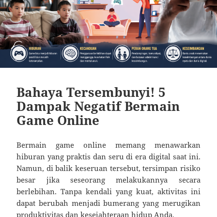
Bahaya Tersembunyi! 5
Dampak Negatif Bermain
Game Online
Bermain game online memang menawarkan
hiburan yang praktis dan seru di era digital saat ini.
Namun, di balik keseruan tersebut, tersimpan risiko
besar jika seseorang melakukannya secara
berlebihan. Tanpa kendali yang kuat, aktivitas ini
dapat berubah menjadi bumerang yang merugikan
produktivitas dan kesejahteraan hidup Anda.