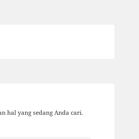
 hal yang sedang Anda cari.