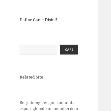
Daftar Game Disini!
Cari
CARI
Related Site
Bergabung dengan komunitas
esport global kini memberikan