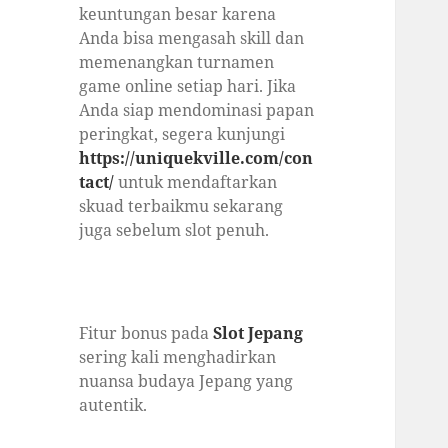
keuntungan besar karena
Anda bisa mengasah skill dan
memenangkan turnamen
game online setiap hari. Jika
Anda siap mendominasi papan
peringkat, segera kunjungi
https://uniquekville.com/con
tact/
untuk mendaftarkan
skuad terbaikmu sekarang
juga sebelum slot penuh.
Fitur bonus pada
Slot Jepang
sering kali menghadirkan
nuansa budaya Jepang yang
autentik.