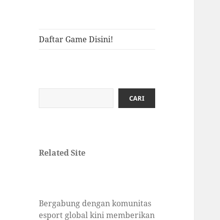
Daftar Game Disini!
Cari
CARI
Related Site
Bergabung dengan komunitas
esport global kini memberikan